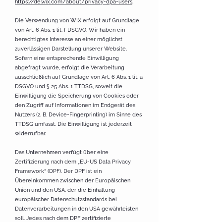
https://de.wix.com/about/privacy-dpa-users
.
Die Verwendung von WIX erfolgt auf Grundlage
von Art. 6 Abs. 1 lit. f DSGVO. Wir haben ein
berechtigtes Interesse an einer möglichst
zuverlässigen Darstellung unserer Website.
Sofern eine entsprechende Einwilligung
abgefragt wurde, erfolgt die Verarbeitung
ausschließlich auf Grundlage von Art. 6 Abs. 1 lit. a
DSGVO und § 25 Abs. 1 TTDSG, soweit die
Einwilligung die Speicherung von Cookies oder
den Zugriff auf Informationen im Endgerät des
Nutzers (z. B. Device-Fingerprinting) im Sinne des
TTDSG umfasst. Die Einwilligung ist jederzeit
widerrufbar.
Das Unternehmen verfügt über eine
Zertifizierung nach dem „EU-US Data Privacy
Framework“ (DPF). Der DPF ist ein
Übereinkommen zwischen der Europäischen
Union und den USA, der die Einhaltung
europäischer Datenschutzstandards bei
Datenverarbeitungen in den USA gewährleisten
soll. Jedes nach dem DPF zertifizierte