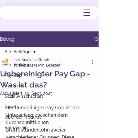
Beitrag
Alle Beiträge
Ines Analytics GmbH
Alle Beiträge
20. Dez. 2023
1 Min. Lesezeit
Unbereinigter Pay Gap -
Pay Gap
Was ist das?
Interview
Aktualisiert:
10. Sept. 2025
Sozialwissenschaft
Gesetz
Der unbereinigte Pay Gap ist der 
Unterschied zwischen dem 
Über die Produkte
durchschnittlichen 
Partnership
Bruttostundenlohn zweier 
verschiedener Gruppen. Diese 